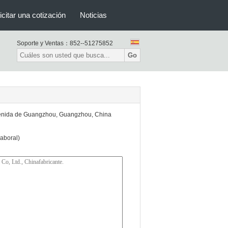
icitar una cotización
Noticias
Soporte y Ventas：
852--51275852
Go
 avenida de Guangzhou, Guangzhou, China
aboral)