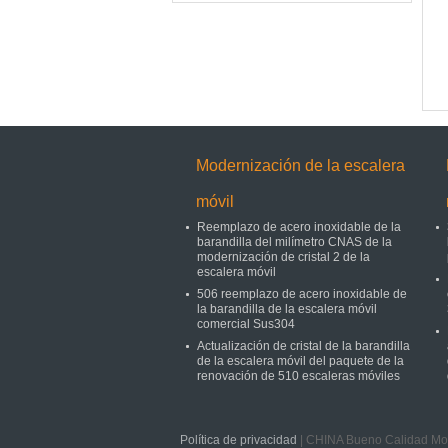
Modernización de la escalera
móvil
Reemplazo de acero inoxidable de la
barandilla del milímetro CNAS de la
modernización de cristal 2 de la
escalera móvil
506 reemplazo de acero inoxidable de
la barandilla de la escalera móvil
comercial Sus304
Actualización de cristal de la barandilla
de la escalera móvil del paquete de la
renovación de 510 escaleras móviles
Política de privacidad
| CHINA Bueno Calidad Mod