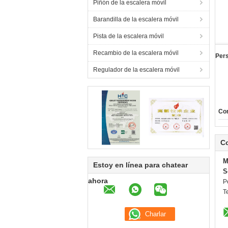
Piñón de la escalera móvil
Barandilla de la escalera móvil
Pista de la escalera móvil
Recambio de la escalera móvil
Per
Regulador de la escalera móvil
Cor
C
M
Estoy en línea para chatear
S
ahora
P
T