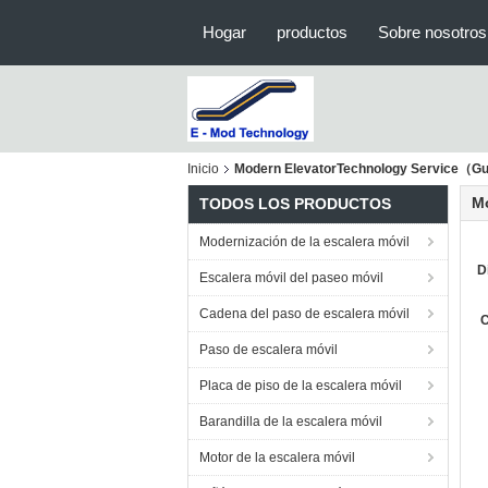
Hogar
productos
Sobre nosotros
Inicio
Modern ElevatorTechnology Service（Gu
M
TODOS LOS PRODUCTOS
Modernización de la escalera móvil
D
Escalera móvil del paseo móvil
Cadena del paso de escalera móvil
C
Paso de escalera móvil
Placa de piso de la escalera móvil
Barandilla de la escalera móvil
Motor de la escalera móvil