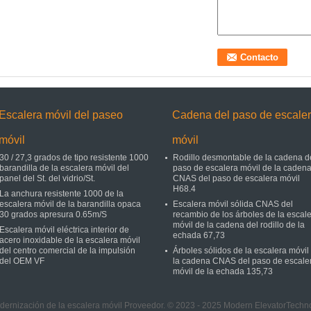
Escalera móvil del paseo
Cadena del paso de escale
móvil
móvil
30 / 27,3 grados de tipo resistente 1000
Rodillo desmontable de la cadena d
barandilla de la escalera móvil del
paso de escalera móvil de la caden
panel del St. del vidrio/St.
CNAS del paso de escalera móvil
H68.4
La anchura resistente 1000 de la
escalera móvil de la barandilla opaca
Escalera móvil sólida CNAS del
30 grados apresura 0.65m/S
recambio de los árboles de la escal
móvil de la cadena del rodillo de la
Escalera móvil eléctrica interior de
echada 67,73
acero inoxidable de la escalera móvil
del centro comercial de la impulsión
Árboles sólidos de la escalera móvil
del OEM VF
la cadena CNAS del paso de escale
móvil de la echada 135,73
ernización de la escalera móvil Proveedor. © 2023 - 2025 Modern ElevatorTechn