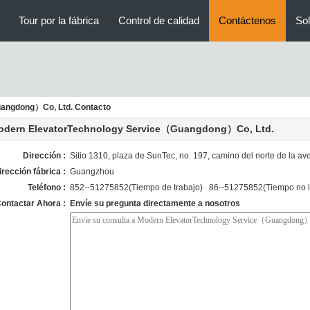
Tour por la fábrica
Control de calidad
Contáctenos
Sol
angdong）Co, Ltd. Contacto
odern ElevatorTechnology Service（Guangdong）Co, Ltd.
Dirección :
Sitio 1310, plaza de SunTec, no. 197, camino del norte de la
irección fábrica :
Guangzhou
Teléfono :
852--51275852(Tiempo de trabajo) 86--51275852(Tiempo no l
ontactar Ahora :
Envíe su pregunta directamente a nosotros