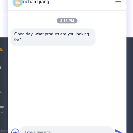
richard.jiang
(
0
/ 3000)
3:18 PM
Good day, what product are you looking 
for?
ra
Solicitar una cotización
Envíe
el
a
E-Mail
mapa del sitio
|
era
Sitio movil
 de
ra
ology Service（Guangdong）Co, Ltd.. All Rights