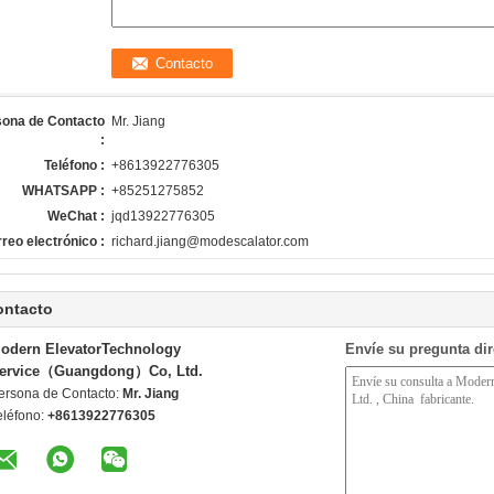
sona de Contacto
Mr. Jiang
:
Teléfono :
+8613922776305
WHATSAPP :
+85251275852
WeChat :
jqd13922776305
reo electrónico :
richard.jiang@modescalator.com
ontacto
odern ElevatorTechnology
Envíe su pregunta di
ervice（Guangdong）Co, Ltd.
ersona de Contacto:
Mr. Jiang
eléfono:
+8613922776305