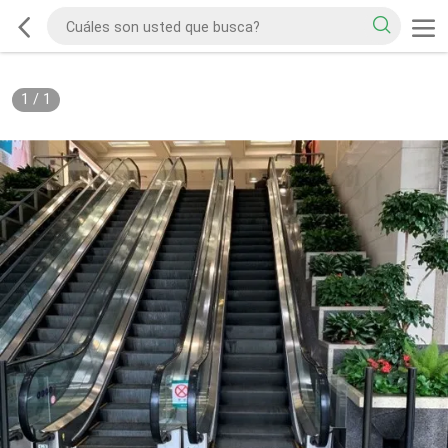
1
/
1