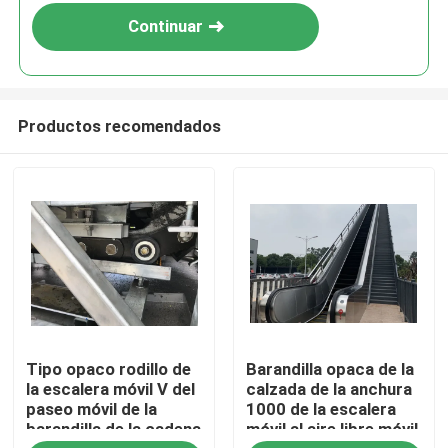
Continuar
Productos recomendados
Hogar
Tipo opaco rodillo de
Barandilla opaca de la
productos
la escalera móvil V del
calzada de la anchura
paseo móvil de la
1000 de la escalera
barandilla de la cadena
móvil al aire libre móvil
Sobre nosotros