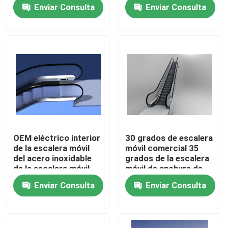
del paso de escalera
de la escalera móvil
Enviar Consulta
Enviar Consulta
móvil
Tour por la fábrica
Control de calidad
Contáctenos
Noticias
OEM eléctrico interior
30 grados de escalera
de la escalera móvil
móvil comercial 35
Solicitar presupuesto
del acero inoxidable
grados de la escalera
de la escalera móvil
móvil de anchura de
del centro comercial
cristal 600m m de la
Enviar Consulta
Enviar Consulta
de la impulsión de VF
barandilla
Modernización de la escalera móvil
Escalera móvil del paseo móvil