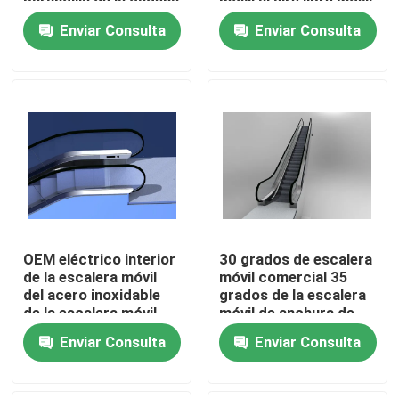
barandilla de la cadena
móvil al aire libre móvil
del paso de escalera
de la escalera móvil
Enviar Consulta
Enviar Consulta
móvil
Tour por la fábrica
Control de calidad
Contáctenos
Noticias
OEM eléctrico interior
30 grados de escalera
Solicitar presupuesto
de la escalera móvil
móvil comercial 35
del acero inoxidable
grados de la escalera
de la escalera móvil
móvil de anchura de
del centro comercial
cristal 600m m de la
Modernización de la escalera móvil
Enviar Consulta
Enviar Consulta
de la impulsión de VF
barandilla
Escalera móvil del paseo móvil