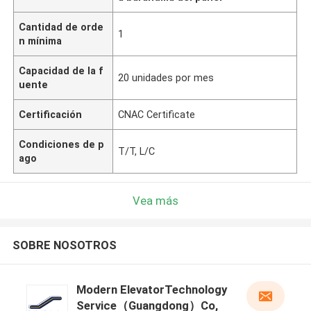
Cantidad de orde
1
n mínima
Capacidad de la f
20 unidades por mes
uente
Certificación
CNAC Certificate
Condiciones de p
T/T, L/C
ago
Vea más
SOBRE NOSOTROS
Modern ElevatorTechnology
Service（Guangdong）Co,