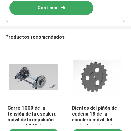
Continuar
Productos recomendados
Hogar
Carro 1000 de la
Dientes del piñón de
productos
tensión de la escalera
cadena 18 de la
móvil de la impulsión
escalera móvil del
principal 20A de la
piñón de cadena del
Sobre nosotros