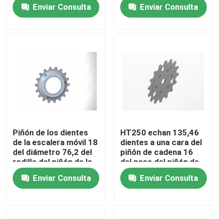
escalera móvil de la
paso de la echada
Enviar Consulta
Enviar Consulta
anchura
135,46
Tour por la fábrica
Control de calidad
Contáctenos
Noticias
Piñón de los dientes
HT250 echan 135,46
de la escalera móvil 18
dientes a una cara del
Solicitar presupuesto
del diámetro 76,2 del
piñón de cadena 16
rodillo del piñón de la
del paso del piñón de
escalera móvil HT250
cadena de la escalera
Enviar Consulta
Enviar Consulta
móvil
Modernización de la escalera móvil
Escalera móvil del paseo móvil