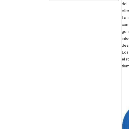
del
clie
La 
com
gene
int
des
Los 
el r
tie