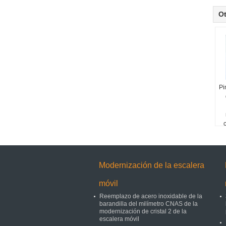
O
Pi
Modernización de la escalera
móvil
Reemplazo de acero inoxidable de la
barandilla del milímetro CNAS de la
modernización de cristal 2 de la
escalera móvil