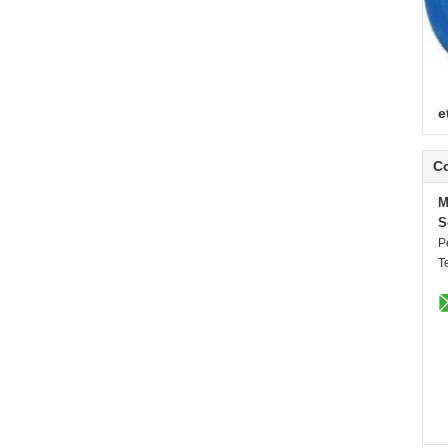
e
C
M
S
P
T