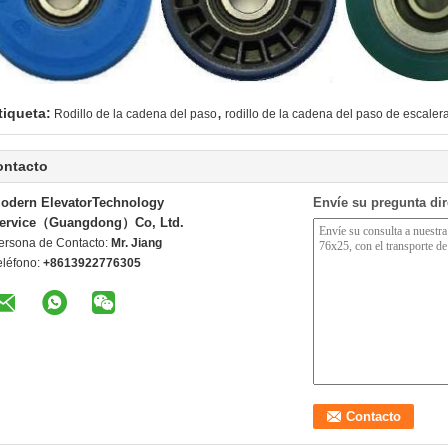
,
tiqueta:
Rodillo de la cadena del paso
rodillo de la cadena del paso de escaler
ontacto
odern ElevatorTechnology
Envíe su pregunta di
ervice（Guangdong）Co, Ltd.
ersona de Contacto:
Mr. Jiang
eléfono:
+8613922776305