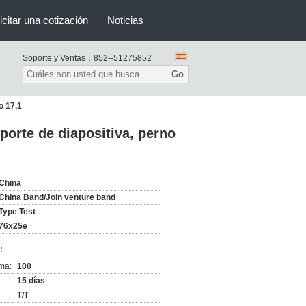
icitar una cotización
Noticias
Soporte y Ventas：
852--51275852
Go
o 17,1
sporte de diapositiva, perno
China
China Band/Join venture band
Type Test
76x25e
:
ma:
100
15 días
T/T