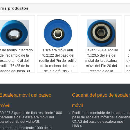
tros productos
n de rodillo integrado
Escalera móvil anti
Llevar 6204 el rodillo
del recambio de la
76.2x22 del paso del
75x23.5 del eje del
c
escalera móvil del
rodillo del Pin de rodillo
metal de la escalera
ej
rodillo 76x25 de la
de la cadena del paso
móvil del Pin 20 del
ro
cadena del paso 30
de la hidrólisis 20
recambio de la
pa
escalera móvil
Escalera móvil del paseo
Cadena del paso de escale
móvil
móvil
30 / 27,3 grados de tipo resistente 1000
Rodillo desmontable de la cadena d
barandilla de la escalera móvil del
paso de escalera móvil de la caden
panel del St. del vidrio/St.
CNAS del paso de escalera móvil
H68.4
La anchura resistente 1000 de la