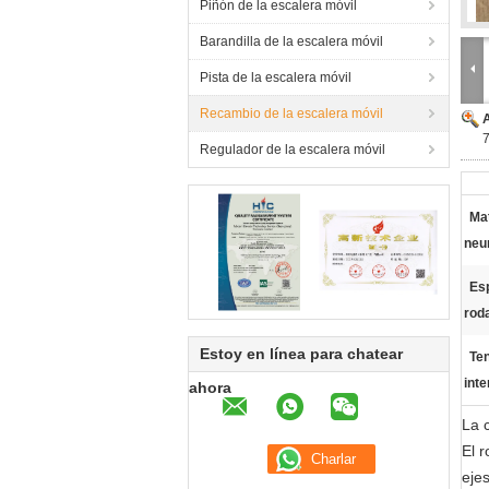
Piñón de la escalera móvil
Barandilla de la escalera móvil
Pista de la escalera móvil
Recambio de la escalera móvil
7
Regulador de la escalera móvil
Mat
neu
Es
rod
Estoy en línea para chatear
Te
int
ahora
La c
El 
ejes