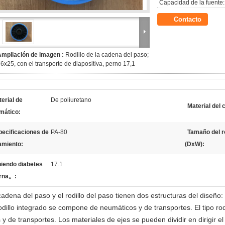
Capacidad de la fuente:
Contacto
Ampliación de imagen :
Rodillo de la cadena del paso;
6x25, con el transporte de diapositiva, perno 17,1
erial de
De poliuretano
Material del 
mático:
pecificaciones de
PA-80
Tamaño del ro
amiento:
(DxW):
niendo diabetes
17.1
erna。:
adena del paso y el rodillo del paso tienen dos estructuras del diseño: r
rodillo integrado se compone de neumáticos y de transportes. El tipo r
 y de transportes. Los materiales de ejes se pueden dividir en dirigir el