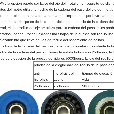
 PA y la opción puede ser base del eje del metal en el requisito de cli
ntes del metro utilizar el rodillo de la cadena del paso del eje del metal.
cadena del paso es una de la fuerza más importante que lleva partes 
ponentes principales de la cadena del paso, el rodillo de la cadena del
ral, el tipo rodillo del eje se utiliza para la cadena del paso. Y los pro
egrados usados. Pocas unidades más bajas de la subida son rodillo us
plazamiento que lleva en vez de rodillo del rodamiento de bolitas.
rodillos de la cadena del paso se hacen del poliuretano resistente hidro
odillo de la cadena del paso incluyen la anti-hidrólisis son 250hours, la 
mpo de ejecución de la prueba de vida es 5000hours. El eje del rodillo 
prueba de la elegibilidad del rodillo de la paso-c
anti-
hidrólisis del
tiempo de ejecució
hidrólisis
aceite
vida
250hours
250hours
5000hours