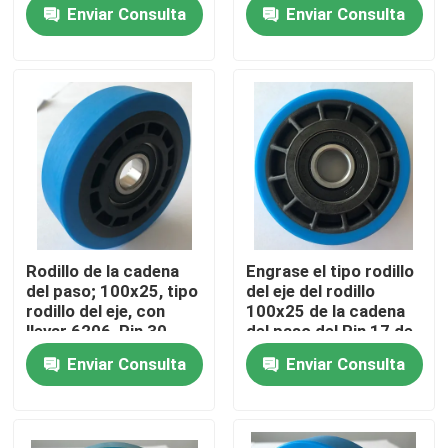
rodillo 76x25 de la
6206 Pin 30
Enviar Consulta
Enviar Consulta
cadena del paso 30
Tour por la fábrica
Control de calidad
Contáctenos
Noticias
Rodillo de la cadena
Engrase el tipo rodillo
del paso; 100x25, tipo
del eje del rodillo
Solicitar presupuesto
rodillo del eje, con
100x25 de la cadena
llevar 6206, Pin 30
del paso del Pin 17 de
la hidrólisis con llevar
Enviar Consulta
Enviar Consulta
6303
Modernización de la escalera móvil
Escalera móvil del paseo móvil