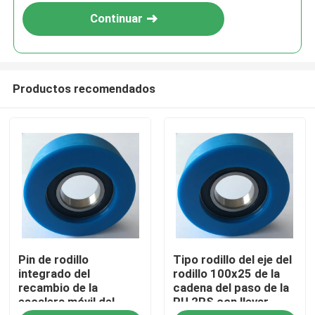
Continuar
Productos recomendados
Hogar
Pin de rodillo
Tipo rodillo del eje del
productos
integrado del
rodillo 100x25 de la
recambio de la
cadena del paso de la
escalera móvil del
PU 2RS con llevar
Sobre nosotros