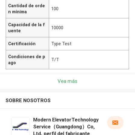
Cantidad de orde
100
n mínima
Capacidad de la f
10000
uente
Certificación
Type Test
Condiciones de p
T/T
ago
Vea más
SOBRE NOSOTROS
Modern ElevatorTechnology
Service（Guangdong）Co,
Ltd. perfil del fabricante