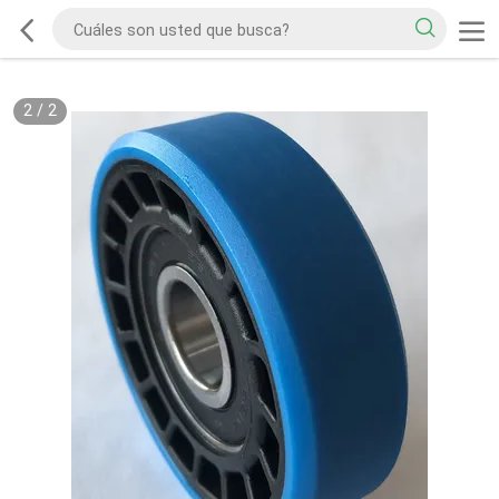
2
/
2