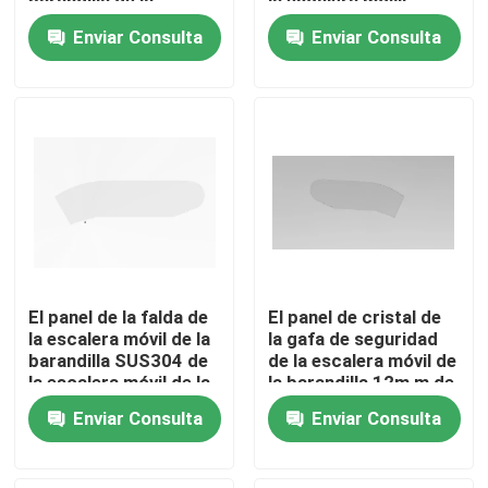
barandilla de la
la escalera móvil
barandilla exterior de
externa de los
Enviar Consulta
Enviar Consulta
la rayita T 2
recambios T 2
Tour por la fábrica
Control de calidad
Contáctenos
Noticias
El panel de la falda de
El panel de cristal de
Solicitar presupuesto
la escalera móvil de la
la gafa de seguridad
barandilla SUS304 de
de la escalera móvil de
la escalera móvil de la
la barandilla 12m m de
gafa de seguridad T
la escalera móvil del
Modernización de la escalera móvil
Enviar Consulta
Enviar Consulta
10m m
SUS 430
Escalera móvil del paseo móvil