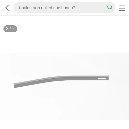
2
/
2