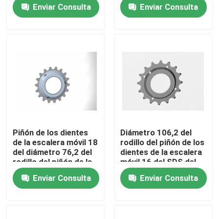
escalera móvil de la
paso de la echada
Enviar Consulta
Enviar Consulta
anchura
135,46
Tour por la fábrica
Control de calidad
Contáctenos
Noticias
Piñón de los dientes
Diámetro 106,2 del
de la escalera móvil 18
rodillo del piñón de los
Solicitar presupuesto
del diámetro 76,2 del
dientes de la escalera
rodillo del piñón de la
móvil 16 del SDS del
escalera móvil HT250
piñón de la escalera
Enviar Consulta
Enviar Consulta
móvil de la echada
Modernización de la escalera móvil
135,46
Escalera móvil del paseo móvil