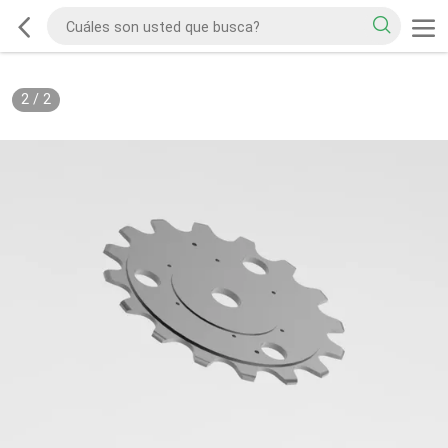
2
/
2