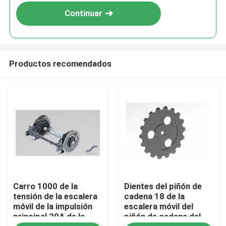
Continuar
Productos recomendados
Hogar
Carro 1000 de la
Dientes del piñón de
productos
tensión de la escalera
cadena 18 de la
móvil de la impulsión
escalera móvil del
principal 20A de la
piñón de cadena del
Sobre nosotros